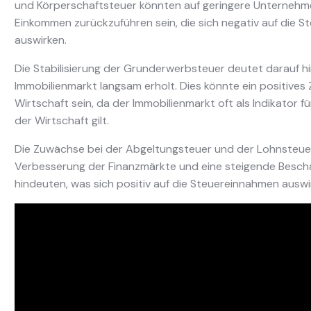
und Körperschaftsteuer könnten auf geringere Unterneh
Einkommen zurückzuführen sein, die sich negativ auf die 
auswirken.
Die Stabilisierung der Grunderwerbsteuer deutet darauf hi
Immobilienmarkt langsam erholt. Dies könnte ein positives 
Wirtschaft sein, da der Immobilienmarkt oft als Indikator f
der Wirtschaft gilt.
Die Zuwächse bei der Abgeltungsteuer und der Lohnsteuer
Verbesserung der Finanzmärkte und eine steigende Besch
hindeuten, was sich positiv auf die Steuereinnahmen auswi