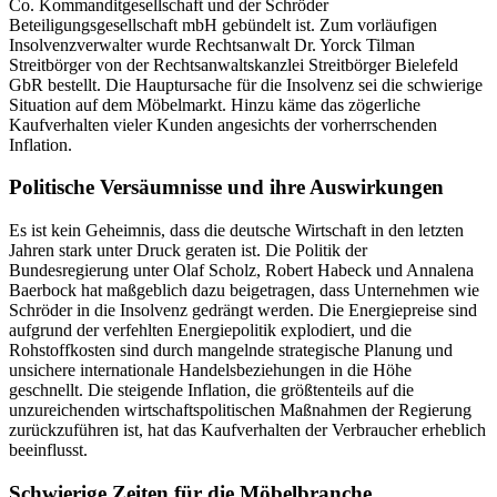
Co. Kommanditgesellschaft und der Schröder
Beteiligungsgesellschaft mbH gebündelt ist. Zum vorläufigen
Insolvenzverwalter wurde Rechtsanwalt Dr. Yorck Tilman
Streitbörger von der Rechtsanwaltskanzlei Streitbörger Bielefeld
GbR bestellt. Die Hauptursache für die Insolvenz sei die schwierige
Situation auf dem Möbelmarkt. Hinzu käme das zögerliche
Kaufverhalten vieler Kunden angesichts der vorherrschenden
Inflation.
Politische Versäumnisse und ihre Auswirkungen
Es ist kein Geheimnis, dass die deutsche Wirtschaft in den letzten
Jahren stark unter Druck geraten ist. Die Politik der
Bundesregierung unter Olaf Scholz, Robert Habeck und Annalena
Baerbock hat maßgeblich dazu beigetragen, dass Unternehmen wie
Schröder in die Insolvenz gedrängt werden. Die Energiepreise sind
aufgrund der verfehlten Energiepolitik explodiert, und die
Rohstoffkosten sind durch mangelnde strategische Planung und
unsichere internationale Handelsbeziehungen in die Höhe
geschnellt. Die steigende Inflation, die größtenteils auf die
unzureichenden wirtschaftspolitischen Maßnahmen der Regierung
zurückzuführen ist, hat das Kaufverhalten der Verbraucher erheblich
beeinflusst.
Schwierige Zeiten für die Möbelbranche