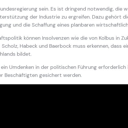
e Bundesregierung sein. Es ist dringend notwendig, di
rstützung der Industrie zu ergreifen. Dazu gehört di
rgung und die Schaffung eines planbaren wirtschaftlic
tspolitik können Insolvenzen wie die von Kolbus in Zu
g Scholz, Habeck und Baerbock muss erkennen, dass ein
hlands bildet.
 ein Umdenken in der politischen Führung erforderlich 
er Beschäftigten gesichert werden.