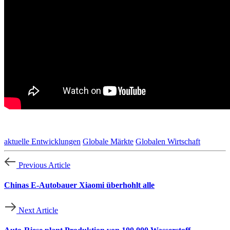
aktuelle Entwicklungen
Globale Märkte
Globalen Wirtschaft
Previous Article
Chinas E-Autobauer Xiaomi überhohlt alle
Next Article