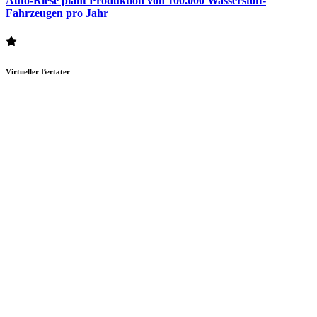
Auto-Riese plant Produktion von 100.000 Wasserstoff-
Fahrzeugen pro Jahr
Virtueller Bertater