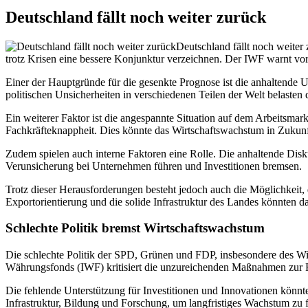
Deutschland fällt noch weiter zurück
Deutschland fällt noch weite
trotz Krisen eine bessere Konjunktur verzeichnen. Der IWF warnt vo
Einer der Hauptgründe für die gesenkte Prognose ist die anhaltende 
politischen Unsicherheiten in verschiedenen Teilen der Welt belasten
Ein weiterer Faktor ist die angespannte Situation auf dem Arbeitsmark
Fachkräfteknappheit. Dies könnte das Wirtschaftswachstum in Zukunft
Zudem spielen auch interne Faktoren eine Rolle. Die anhaltende Dis
Verunsicherung bei Unternehmen führen und Investitionen bremsen.
Trotz dieser Herausforderungen besteht jedoch auch die Möglichkeit, d
Exportorientierung und die solide Infrastruktur des Landes könnten da
Schlechte Politik bremst Wirtschaftswachstum
Die schlechte Politik der SPD, Grünen und FDP, insbesondere des Wir
Währungsfonds (IWF) kritisiert die unzureichenden Maßnahmen zur F
Die fehlende Unterstützung für Investitionen und Innovationen könnte
Infrastruktur, Bildung und Forschung, um langfristiges Wachstum zu f