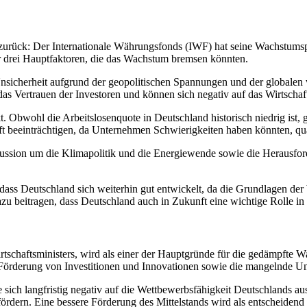
r zurück: Der Internationale Währungsfonds (IWF) hat seine Wachstums
r drei Hauptfaktoren, die das Wachstum bremsen könnten.
Unsicherheit aufgrund der geopolitischen Spannungen und der globalen 
 das Vertrauen der Investoren und können sich negativ auf das Wirtsch
t. Obwohl die Arbeitslosenquote in Deutschland historisch niedrig ist, 
 beeinträchtigen, da Unternehmen Schwierigkeiten haben könnten, quali
kussion um die Klimapolitik und die Energiewende sowie die Herausford
ass Deutschland sich weiterhin gut entwickelt, da die Grundlagen der W
zu beitragen, dass Deutschland auch in Zukunft eine wichtige Rolle in d
tschaftsministers, wird als einer der Hauptgründe für die gedämpfte 
örderung von Investitionen und Innovationen sowie die mangelnde Unte
 sich langfristig negativ auf die Wettbewerbsfähigkeit Deutschlands a
ördern. Eine bessere Förderung des Mittelstands wird als entscheidend a