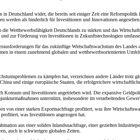
n in Deutschland wider, die bereits seit einiger Zeit eine Reformpolit
n werden als hinderlich für Investitionen und Innovationen angesehen
um die Wettbewerbsfähigkeit Deutschlands zu stärken und das Wirtsch
und zur Förderung von Investitionen in Zukunftstechnologien umfasse
 Herausforderungen für das zukünftige Wirtschaftswachstum des Landes 
ehmen in einem zunehmend globalen und wettbewerbsorientierten Umfeld
stumsproblemen zu kämpfen hat, verzeichnen andere Länder trotz globa
na und einige europäische Staaten, die erfolgreichere wirtschaftliche
h Konsum und Investitionen angetrieben wird. Die expansive Geldpoliti
njunkturmaßnahmen unterstützt, insbesondere im verarbeitenden Gewer
n von einer starken Exportnachfrage profitiert, was ihre Wirtschaftsw
 profitiert, was Investitionen angezogen hat.
bination aus einer soliden Inlandsnachfrage, einer gezielten Industriep
en, auch in schwierigen globalen Zeiten.