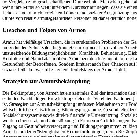
im Vergleich zum gesellschaftlichen Durchschnitt. Menschen gelten als
wenn ihre Mittel so weit unter dem Durchschnitt liegen, dass sie eine
Lebensstandard nicht erreichen können und sozialer Ausgrenzung ausg
Quote von relativ armutsgefährdeten Personen ist daher deutlich höher
Ursachen und Folgen von Armen
Armut hat vielfältige Ursachen, die in strukturellen Problemen der Ges
individuellen Schicksalen begründet sein können. Dazu zählen Arbeits
unzureichende Bildungsmöglichkeiten, Krankheit, Behinderung, Disk
Konflikte und Naturkatastrophen. Arme beeinträchtigt nicht nur die L
Gesundheit der Betroffenen. Sondern limitiert auch ihre Chancen auf
soziale Teilhabe, was oft zu einem Teufelskreis der Armen führt.
Strategien zur Armutsbekämpfung
Die Bekämpfung von Armen ist ein zentrales Ziel der internationalen
es in den Nachhaltigen Entwicklungszielen der Vereinten Nationen (
ist. Strategien zur Armutsbekämpfung umfassen Maßnahmen zur För
wirtschaftlichen Entwicklung, Bildungsprogramme, Gesundheitsdiens
Sozialschutzsysteme sowie direkte finanzielle Unterstützung. Sozial
werden eingesetzt, um Unterstützung in Form von Geldleistungen, Na
Zugang zu Gesundheitsversorgung und Bildungsprogrammen zu biete
Armut eine der größten globalen Herausforderungen, deren Bekämpfu